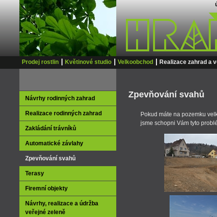
Prodej rostlin
Květinové studio
Velkoobchod
Realizace zahrad a v
Zpevňování svahů
Návrhy rodinných zahrad
Realizace rodinných zahrad
Pokud máte na pozemku velké 
jsme schopni Vám tyto problé
Zakládání trávníků
Automatické závlahy
Zpevňování svahů
Terasy
Firemní objekty
Návrhy, realizace a údržba
veřejné zeleně