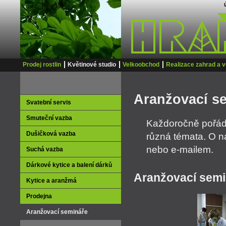
Prodej rostlin
Květinové studio
Velkoobchod
Realizace zahrad a v
Aranžovací s
Svatební servis
Smuteční vazba
Každoročně pořádá
Dušičková vazba
různá témata. O n
nebo e-mailem.
Suchá vazba
Dárkové kytice a balení dárků
Aranžovací sem
Kytice a aranžmá
Prodejna
Aranžovací semináře